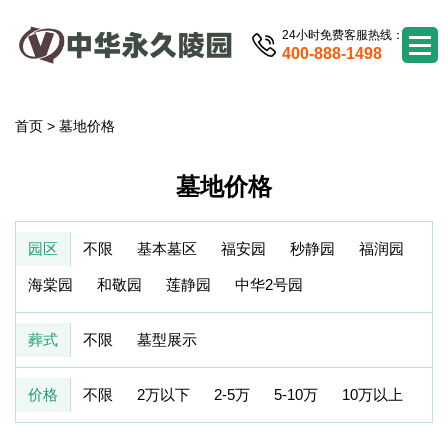
24小时免费客服热线：
400-888-1498
首页
>
墓地价格
墓地价格
园区
不限
基本墓区
福安园
秒静园
福润园
海棠园
和敬园
莲静园
中华2号园
葬式
不限
墓型展示
价格
不限
2万以下
2-5万
5-10万
10万以上