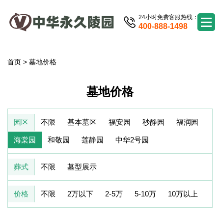
24小时免费客服热线：
400-888-1498
首页
>
墓地价格
墓地价格
园区
不限
基本墓区
福安园
秒静园
福润园
海棠园
和敬园
莲静园
中华2号园
葬式
不限
墓型展示
价格
不限
2万以下
2-5万
5-10万
10万以上