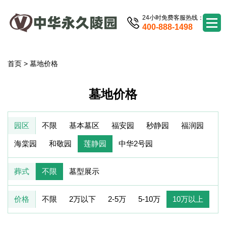
24小时免费客服热线：
400-888-1498
首页
>
墓地价格
墓地价格
园区
不限
基本墓区
福安园
秒静园
福润园
海棠园
和敬园
莲静园
中华2号园
葬式
不限
墓型展示
价格
不限
2万以下
2-5万
5-10万
10万以上